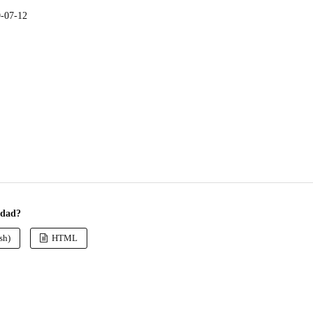
-07-12
ldad?
sh)
HTML