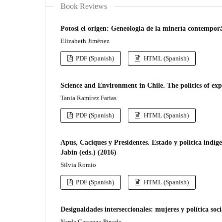
Book Reviews
Potosí el origen: Geneología de la minería contempo
Elizabeth Jiménez
PDF (Spanish)
HTML (Spanish)
Science and Environment in Chile. The politics of ex
Tania Ramírez Farias
PDF (Spanish)
HTML (Spanish)
Apus, Caciques y Presidentes. Estado y política indíg
Jabin (eds.) (2016)
Silvia Romio
PDF (Spanish)
HTML (Spanish)
Desigualdades interseccionales: mujeres y política soc
Narda Carranza Pinedo