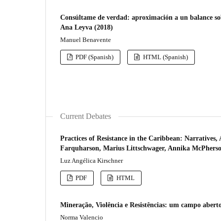
Consúltame de verdad: aproximación a un balance sobr
Ana Leyva (2018)
Manuel Benavente
PDF (Spanish)
HTML (Spanish)
Current Debates
Practices of Resistance in the Caribbean: Narratives
Farquharson, Marius Littschwager, Annika McPherson
Luz Angélica Kirschner
PDF
HTML
Mineração, Violência e Resistências: um campo abert
Norma Valencio