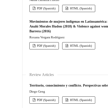
PDF (Spanish)
HTML (Spanish)
Movimientos de mujeres indígenas en Latinoamérica: 
Anahi Morales Hudon (2018) & Violence against women
Barrera (2016)
Roxana Vergara Rodríguez
PDF (Spanish)
HTML (Spanish)
Review Articles
Territorio, conocimiento y conflicto. Perspectivas sob
Diego Geng
PDF (Spanish)
HTML (Spanish)