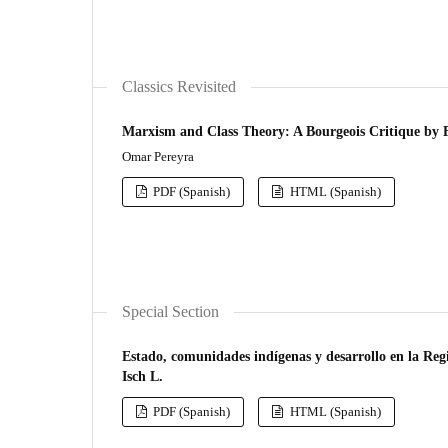
Classics Revisited
Marxism and Class Theory: A Bourgeois Critique by 
Omar Pereyra
PDF (Spanish)
HTML (Spanish)
Special Section
Estado, comunidades indígenas y desarrollo en la Regi
Isch L.
PDF (Spanish)
HTML (Spanish)