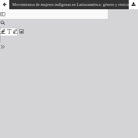
Movimientos de mujeres indígenas en Latinoamérica: género y etnicidad en el Perú, México y Bolivia de Stéphanie Rousseau & Anahi Morales Hudon (2018) & Violence against women in legally plural settings. Experiences and lessons from the Andes by Anna Barrera (2016)