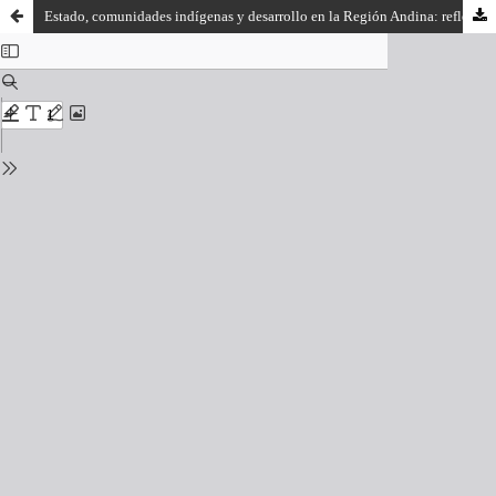
Estado, comunidades indígenas y desarrollo en la Región Andina: reflexiones desde la experiencia ecuatoriana. Entrevista con Edgar Isch L.