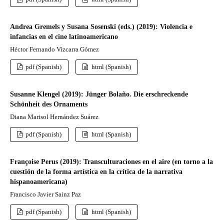
Andrea Gremels y Susana Sosenski (eds.) (2019): Violencia e
infancias en el cine latinoamericano
Héctor Fernando Vizcarra Gómez
pdf (Spanish)
html (Spanish)
Susanne Klengel (2019): Jünger Bolaño. Die erschreckende
Schönheit des Ornaments
Diana Marisol Hernández Suárez
pdf (Spanish)
html (Spanish)
Françoise Perus (2019): Transculturaciones en el aire (en torno a la
cuestión de la forma artística en la crítica de la narrativa
hispanoamericana)
Francisco Javier Sainz Paz
pdf (Spanish)
html (Spanish)