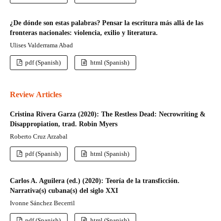
¿De dónde son estas palabras? Pensar la escritura más allá de las
fronteras nacionales: violencia, exilio y literatura.
Ulises Valderrama Abad
pdf (Spanish)
html (Spanish)
Review Articles
Cristina Rivera Garza (2020): The Restless Dead: Necrowriting &
Disappropiation, trad. Robin Myers
Roberto Cruz Arzabal
pdf (Spanish)
html (Spanish)
Carlos A. Aguilera (ed.) (2020): Teoría de la transficción.
Narrativa(s) cubana(s) del siglo XXI
Ivonne Sánchez Becerril
pdf (Spanish)
html (Spanish)