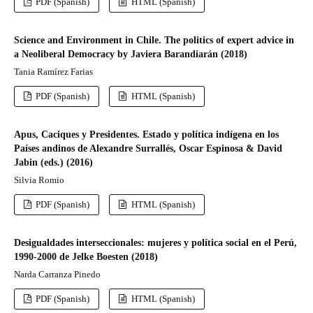
PDF (Spanish)
HTML (Spanish)
Science and Environment in Chile. The politics of expert advice in
a Neoliberal Democracy by Javiera Barandiarán (2018)
Tania Ramírez Farias
PDF (Spanish)
HTML (Spanish)
Apus, Caciques y Presidentes. Estado y política indígena en los
Países andinos de Alexandre Surrallés, Oscar Espinosa & David
Jabin (eds.) (2016)
Silvia Romio
PDF (Spanish)
HTML (Spanish)
Desigualdades interseccionales: mujeres y política social en el Perú,
1990-2000 de Jelke Boesten (2018)
Narda Carranza Pinedo
PDF (Spanish)
HTML (Spanish)