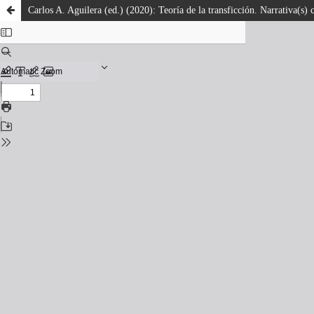
Carlos A. Aguilera (ed.) (2020): Teoría de la transficción. Narrativa(s)