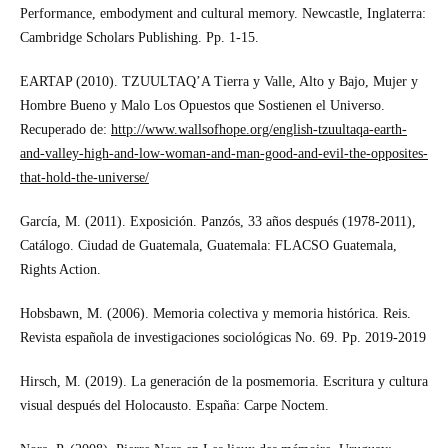
Performance, embodyment and cultural memory. Newcastle, Inglaterra:
Cambridge Scholars Publishing. Pp. 1-15.
EARTAP (2010). TZUULTAQ’A Tierra y Valle, Alto y Bajo, Mujer y
Hombre Bueno y Malo Los Opuestos que Sostienen el Universo.
Recuperado de:
http://www.wallsofhope.org/english-tzuultaqa-earth-
and-valley-high-and-low-woman-and-man-good-and-evil-the-opposites-
that-hold-the-universe/
García, M. (2011). Exposición. Panzós, 33 años después (1978-2011),
Catálogo. Ciudad de Guatemala, Guatemala: FLACSO Guatemala,
Rights Action.
Hobsbawn, M. (2006). Memoria colectiva y memoria histórica. Reis.
Revista española de investigaciones sociológicas No. 69. Pp. 2019-2019
Hirsch, M. (2019). La generación de la posmemoria. Escritura y cultura
visual después del Holocausto. España: Carpe Noctem.