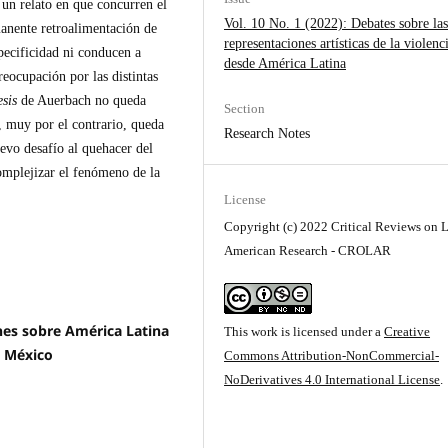
 un relato en que concurren el
Vol. 10 No. 1 (2022): Debates sobre la
manente retroalimentación de
representaciones artísticas de la violenc
pecificidad ni conducen a
desde América Latina
reocupación por las distintas
sis
de Auerbach no queda
Section
, muy por el contrario, queda
Research Notes
evo desafío al quehacer del
omplejizar el fenómeno de la
License
Copyright (c) 2022 Critical Reviews on L
American Research - CROLAR
nes sobre América Latina
This work is licensed under a
Creative
e México
Commons Attribution-NonCommercial-
NoDerivatives 4.0 International License
.