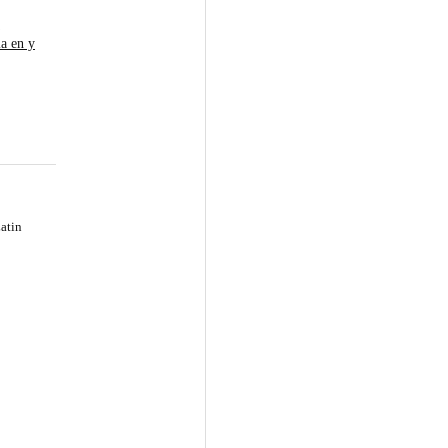
s
ia en y
atin