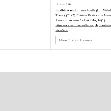
How to Cite
Escribir es restituir una huella (L. I. Wein
Trans.). (2022).
Critical Reviews on Lati
American Research - CROLAR
,
10
(1).
https://www.crolar.org/index.php/crolar/ar
view/406
More Citation Formats