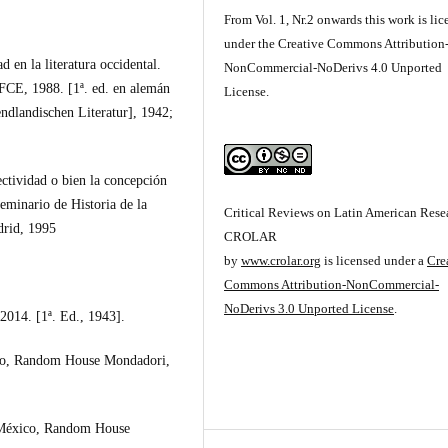
From Vol. 1, Nr.2 onwards this work is li
under the Creative Commons Attribution
 en la literatura occidental.
NonCommercial-NoDerivs 4.0 Unported
 FCE, 1988. [1ª. ed. en alemán
License.
endlandischen Literatur], 1942;
ectividad o bien la concepción
eminario de Historia de la
Critical Reviews on Latin American Resea
drid, 1995
CROLAR
by
www.crolar.org
is licensed under a
Cre
Commons Attribution-NonCommercial-
NoDerivs 3.0 Unported License
.
2014. [1ª. Ed., 1943].
xico, Random House Mondadori,
, México, Random House