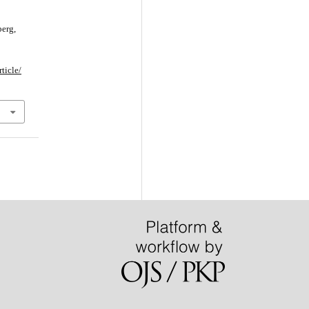
berg,
n
ticle/