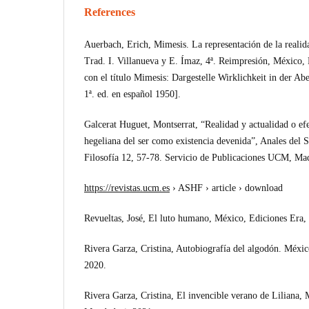
References
Auerbach, Erich, Mimesis. La representación de la realidad
Trad. I. Villanueva y E. Ímaz, 4ª. Reimpresión, México,
con el título Mimesis: Dargestelle Wirklichkeit in der Ab
1ª. ed. en español 1950].
Galcerat Huguet, Montserrat, “Realidad y actualidad o ef
hegeliana del ser como existencia devenida”, Anales del S
Filosofía 12, 57-78. Servicio de Publicaciones UCM, Ma
https://revistas.ucm.es
› ASHF › article › download
Revueltas, José, El luto humano, México, Ediciones Era, 
Rivera Garza, Cristina, Autobiografía del algodón. Mé
2020.
Rivera Garza, Cristina, El invencible verano de Liliana