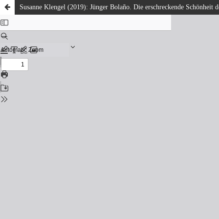
Susanne Klengel (2019): Jünger Bolaño. Die erschreckende Schönheit 