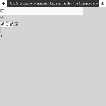
Panzós, escenario de memorias. Lugares, murales y performances en el siglo XXI.