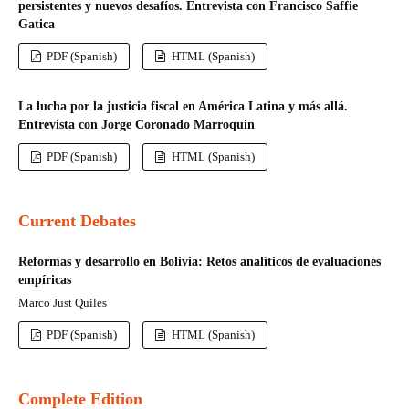
persistentes y nuevos desafíos. Entrevista con Francisco Saffie
Gatica
PDF (Spanish)
HTML (Spanish)
La lucha por la justicia fiscal en América Latina y más allá.
Entrevista con Jorge Coronado Marroquin
PDF (Spanish)
HTML (Spanish)
Current Debates
Reformas y desarrollo en Bolivia: Retos analíticos de evaluaciones
empíricas
Marco Just Quiles
PDF (Spanish)
HTML (Spanish)
Complete Edition