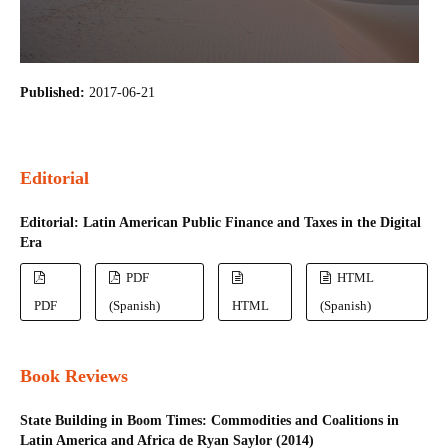
Published:
2017-06-21
Editorial
Editorial: Latin American Public Finance and Taxes in the Digital
Era
PDF
HTML
PDF
(Spanish)
HTML
(Spanish)
Book Reviews
State Building in Boom Times: Commodities and Coalitions in
Latin America and Africa de Ryan Saylor (2014)