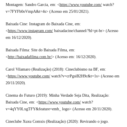
Montagem: Sandro Garcia, em: <
https://www.youtube.com/
watch?
v=7FYFb0oVmpA&t=4s> (Acesso em 25/01/2021).
Baixada Cine: Instagram do Baixada Cine, em:
<
https://www.instagram.com/
baixadacine/channel/?hl=pt-br> (Acesso
em 16/12/2020).
Baixada Filma: Site do Baixada Filma, em:
<
http://baixadafilma.com.br/
> (Acesso em: 16/12/2020).
Carol Vilamaro (Realização) (2018): Cineclubismo na BF, em:
<
https://www.youtube.com/
watch?v=crPgsiB2H9c&t=1s> (Acesso em
20/11/2020).
Cinema do Futuro (2019): Minha Verdade Seja Dita, Realização:
Baixada Cine, em: <
https://www.youtube.com/
watch?
v=4qYY0LxgTFY&feature=emb_ logo> (Acesso em 20/11/2020).
Cineclube Xuxu Comxis (Realização) (2020): Revirando o jogo.