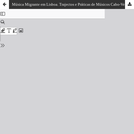
Música Migrante em Lisboa. Trajectos e Práticas de Músicos Cabo-Verdianos de César Augusto Monteiro (2011)