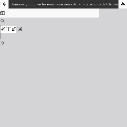
Armonía y ruido en las rememoraciones de Por los tiempos de Clemente Colling, de Felisberto Hernández.