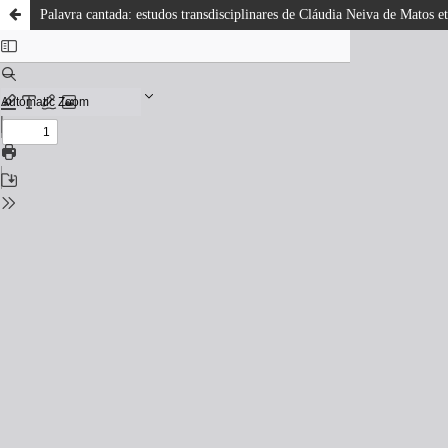
Palavra cantada: estudos transdisciplinares de Cláudia Neiva de Matos et