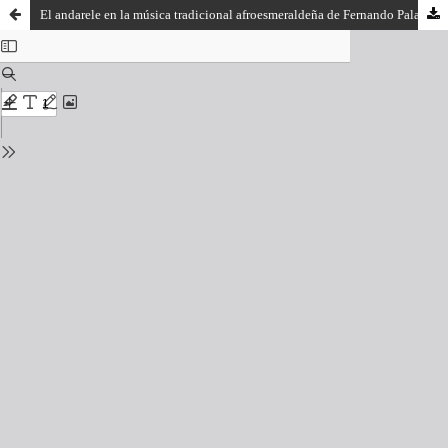
El andarele en la música tradicional afroesmeraldeña de Fernando Palacios Mateos (2013)