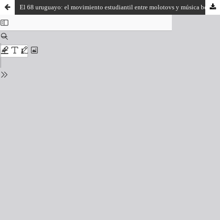
El 68 uruguayo: el movimiento estudiantil entre molotovs y música beat de Vania Markarian (2012)