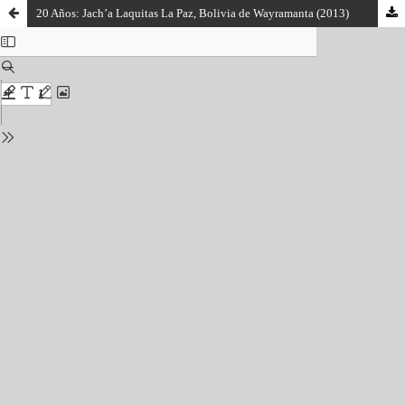
20 Años: Jach’a Laquitas La Paz, Bolivia de Wayramanta (2013)