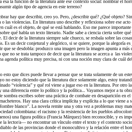
 esa la función de la literatura ante ese contexto social: nombrar el hor
 asumir algún tipo de agencia en este terreno?
ar hay que describir, creo yo. Pero, ¿describir qué? ¿Qué objeto? Sin
a o las violencias. En literatura uno describe y reflexiona sobre
ese acto 
en cuál es el objeto, de qué se está hablando. Eso me parece importante 
sobre qué habla un texto literario. Nadie sabe a ciencia cierta sobre qu
e
. El decir de la literatura siempre sale chueco, se resbala sobre las cosa
. Es un decir conjetural y alegórico, si se quiere, porque la alegoría es
cir que se desdobla: produzco una imagen pero la imagen apunta a más d
 que no se trata tampoco de decir que la literatura se acerca a
las viol
na agenda política muy precisa, ni con una noción muy clara de cuál deb
o esto que dices puede llevar a pensar que se trata solamente de un estet
yo no estoy diciendo que la literatura dice solamente algo, estoy tratan
ado “violencia” y qué rol viene a jugar eso en la literatura. Por otro la
una diferencia entre lo político y la política... Vayamos mejor a tu obra
 de sombra
escribes sobre una práctica de combate en desaparición en e
macheteros. Hay una clara crítica implícita y explícita a lo que viene a
Hombre blanco”. La novela remite una y otra vez a problemas muy mate
sociedad colombiana: el racismo y la resistencia de los pueblos afrocol
enos) una figura política (Francia Márquez) bien reconocible, y es im
e la lector/a— no encontrar un vínculo entre el texto y el contexto soci
 diablo de las provincias
donde el monocultivo y la relación entre el ho