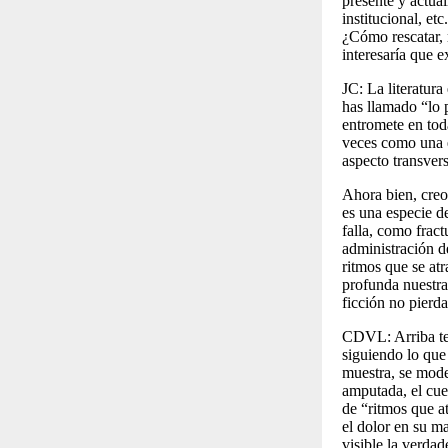
presente y actuali
institucional, et
¿C
ómo rescatar, 
interesaría que e
JC:
La literatura
has llamado “lo p
entromete en toda
veces como una e
aspecto transvers
Ahora bien, creo 
es una especie de
falla, como fract
administración d
ritmos que se at
profunda nuestra 
ficción no pierda
CDVL:
Arriba t
siguiendo lo que 
muestra, se mode
amputada, el cue
de “ritmos que a
el dolor en su ma
visible
la verdade