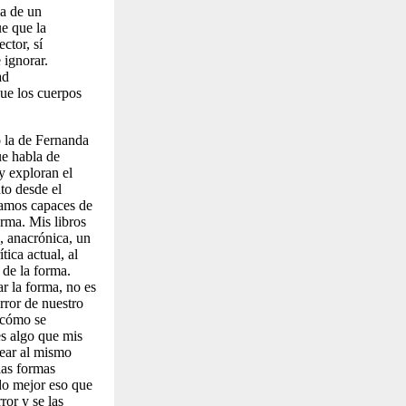
ia de un
ue que la
ctor, sí
 ignorar.
ad
ue los cuerpos
o la de Fernanda
e habla de
y exploran el
to desde el
eamos capaces de
orma. Mis libros
, anacrónica, un
ica actual, al
 de la forma.
ar la forma, no es
rror de nuestro
, cómo se
es algo que mis
tear al mismo
las formas
ido mejor eso que
ror y se las