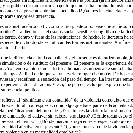
dad. ¿Está ahí implícita la diferencia entre la política (la institucionalid
c.) y lo político (lo que ocurre abajo, lo que no se ha nombrado instituci
reconocer el presente entre tanta actualidad? ¿Vemos la actualidad o el
xplicaras mejor esa diferencia.
 es una institución social y como tal no puede suponerse que actúe solo 
olítico”. La literatura —el estatus social, sensible y cognitivo de la fi
s partes, dentro y fuera de las instituciones, de hecho, la literatura ha
specie de nicho donde se cultivan las formas institucionales. A mí me i
al de la ficción.
que la diferencia entre la actualidad y el presente es de orden ontológi
 simulación o de sustituto del presente. El presente es la experiencia 
ura. Yo tiendo a intuir que la historia humana es impensable sin la lucha
el tiempo. Al final de lo que se trata es de romper el compás. De hacer 
raviesan y redefinen la sensación del paso del tiempo. La literatura rem
experiencia de la duración. Y eso, me parece, es lo que explica que la l
 su potencial político.
e refieres al “significante sin contenido” de la violencia como algo que 
dices en tu última respuesta, como algo que hace parte de la actualidad:
la mediáticamente del presente. ¿Es entonces la violencia un simulacro
rpo empalado, el cadáver sin cabeza, simulacro? ¿Dónde tocan estos el 
traviesan el tiempo”? ¿Dónde marcar la raya entre el espectáculo
gore
d
terialidad afectiva en el presente? O, ¿no es precisamente la violencia 
ra violencia en su materialidad ontológica?