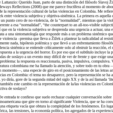
 Lattanzio:
Querido Juan, parto de una distinción del filósofo Slavoj Ži
ideways Reflections
(2008)
que me parece fructífera al momento de abo
e la representación cultural de la/las violencias en Colombia. Me refiero
k entre violencia subjetiva y objetiva-sistémica. La primera es aquella 
un punto cero de no-violencia, de la “normalidad”, mientras que la viol
herente a esa “normalidad”, “
the counterpart to an all-too-visible subject
lí que en la violencia subjetiva se desprenda una urgencia a actuar, una 
ata a una sintomatología que responde más a un problema sistémico que
 violencia –premisa que lleva a Žižek a plantear la radicalidad al resisti
mente nada, hipótesis polémica y que llevó a un enfrentamiento filosó
lencia sistémica se entiende críticamente solo al obstruir la reacción, e
puesta a la urgencia del horror. Es por eso que el subtítulo incluye la 
adas de soslayo a un evento muy difícil de ver de frente y que exige un
 problema: la respuesta es reaccionaria, pasiva, impulsiva, compulsiva. 
iteratura colombiana me ha llamado la atención, y sobre todo en tu obra
 momento—, una especie de giro en el posicionamiento de las letras a
ncias en Colombia: el tema no desaparece, pero la representación se ha a
, yo diría,
gore
de la segunda mitad del siglo XX y de la así llamada ‘lite
 también este cambio en la representación de la/las violencias en Col
ectiva de soslayo?
De entrada te confieso que suelo rechazar cualquier conversación sobre l
inoamericana que gire en torno al significante Violencia, que se ha con
na etiqueta vacía que obtura la complejidad de los fenómenos. En luga
órica, las tensiones, la economía política, los agregados de la experienci