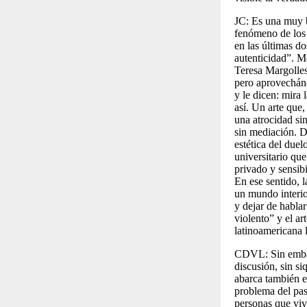
JC:
Es una muy b
fenómeno de los d
en las últimas do
autenticidad”. Me
Teresa Margolles
pero aprovechánd
y le dicen: mira
así. Un arte que
una atrocidad si
sin mediación. D
estética del due
universitario qu
privado y sensib
En ese sentido, 
un mundo interio
y dejar de habla
violento” y el ar
latinoamericana 
CDVL:
Sin emba
discusión, sin s
abarca también e
problema del pas
personas que viv