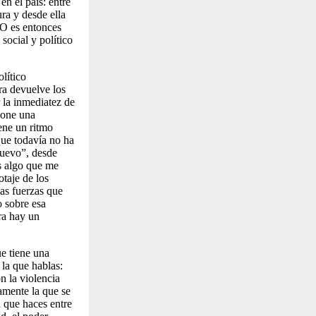
en el país: entre
ura y desde ella
¿O es entonces
social y pol
ítico
lítico
ura devuelve los
r la inmediatez de
pone una
iene un ritmo
que todavía no ha
nuevo”, desde
es algo que me
otaje de los
las fuerzas que
o sobre esa
ra hay un
e tiene una
 la que hablas:
n la violencia
tamente la que se
n que haces entre