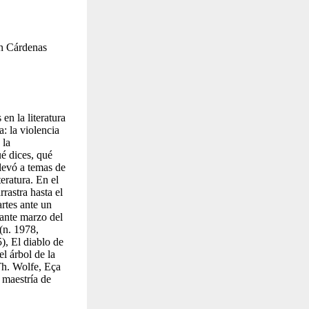
an Cárdenas
en la literatura
: la violencia
 la
ué dices, qué
levó a temas de
eratura. En el
rastra hasta el
rtes ante un
rante marzo del
(n. 1978,
5),
El diablo de
l árbol de la
Th. Wolfe, Eça
 maestría de