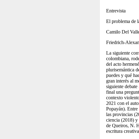
Entrevista
El problema de la
Camilo Del Valle
Friedrich-Alexa
La siguiente conv
colombiana, rode
del acto hermenéu
plurisemántica de
puedes y qué hac
gran interés al m
siguiente debate 
final una pregun
contexto violent
2021 con el auto
Popayán). Entre 
las provincias
(2
ciencia
(2018) y
de Queiros, N. H
escritura creativ