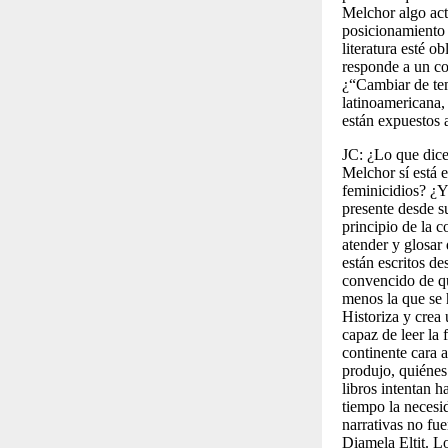
Melchor algo act
posicionamiento 
literatura esté o
responde a un co
¿“Cambiar de tem
latinoamericana,
están expuestos a
JC:
¿Lo que dice
Melchor sí está 
feminicidios? ¿Y
presente desde s
principio de la 
atender y glosar 
están escritos d
convencido de qu
menos la que se 
Historiza y crea 
capaz de leer la 
continente cara a
produjo, quiénes
libros intentan 
tiempo la necesi
narrativas no fu
Diamela Eltit. Lo