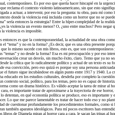
ual, contemporáneo. Es por eso que quería hacer hincapié en la urgenc
que reclama el contexto violento latinoamericano, sin que esto signifiq
bligada a actuar, a intervenir, por eso la pregunta: tu obra, para mí como le
ntexto donde la violencia está incluida como un horror que no se puede
a” sería entonces la estrategia? Entre la híper-complejidad de la realid
 ¿es la violencia un evento menor? O, ¿uno entre muchos? Pero negar q
 la violencia es imposible.
s entonces es que la contemporaneidad, la actualidad de una obra com
en el “tema” y no en la forma? ¿Es decir, que es una obra presente p
orqu
 que lo mismo sucede con mis libros, esto es, que son contemporáneos 
us “temas” y no desde la forma? Esa es mi preocupación y por eso inten
conversación crear un desvío, sin mucho éxito, claro. Temo que ya no s
desde la crítica que lo radicalmente político y actual de un texto es su f
esde esa convicción, pero eso quizá es porque soy una persona anticuada
e el futuro sigue incubándose en algún punto entre 1917 y 1940. La crít
ha educado en los estudios culturales, desdeña por completo la cuestión
un contexto social, político, para los temas, pero no es capaz de historiz
forma como un drama histórico. Es válido aceptar la tarea de mirar al ho
 cara, es importante tratar de aproximarse a la trayectoria de ese horror
 lo detentan, en qué economía política se produce, eso es importante y 
hacer. Lo que me parece lamentable es tratar de hacer todo eso y no plan
dad de cuestionar profundamente los procedimientos formales, como si 
eran también aparatos ideológicos. Para mí pocos escritores han entend
s libros de Diamela miran al horror cara a cara, le sacan las tripas al hor