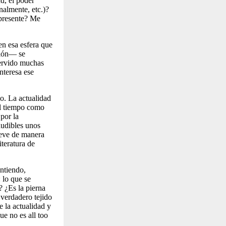
ad, el poder
onalmente, etc.)?
 presente? Me
en esa esfera que
cción— se
 servido muchas
nteresa ese
co. La actualidad
del tiempo como
 por la
audibles unos
ueve de manera
iteratura de
entiendo,
 lo que se
? ¿Es la pierna
verdadero tejido
e la actualidad y
que no es
all too