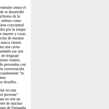
entender mejor el
de se desarrolló
tichismo de la
e artistas como
farsa conceptual
dor por la solapa
de muerto y cosas
hecho de mostrar
s nunca vienen
ar una cierta
también ese arte
, de lenguaje
ntonio Suárez.
de personitas con
 la conversación
decuadamente “lo
tura
sus desafíos.
tar en esta
el presente”
 que no son un
ente
de muchas
 tono de Fernanda