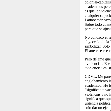
colonial/capitali
académicos perezo
es que la violen
cualquier capaci
Latinoamérica=vi
Sobre todo cuando
para que se ajus
No conozco el te
abyección de la 
simbolizar. Solo 
El arte es ese es
Pero déjame que 
“violencia”. Ese 
“violencia” es, 
CDVL:
Me parec
englobamiento im
académico. He le
“significante vac
violencias y no l
significa que aq
urgencia polític
solo dar un ejem