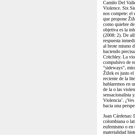
Camilo Del Valle
Violence. Six S
nos compete: el d
que propone Žiže
como quiebre de 
objetiva es la in
(
2008:
2). De al
respuesta inmedi
al brote mismo de
haciendo precisa
Critchley. La vio
compulsivo de res
“
sideways
”, mir
Žižek es justo el
reciente de la l
hablaremos en un
de la o las viole
sensacionalista y
Violencia’. ¿Ves
hacia una persp
Juan Cárdenas:
colombiana o lat
eufemismo o en u
materialidad hist