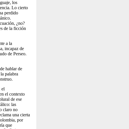
guaje, los
encia. Lo cierto
 ha perdido
ánico.
ecuación, ¿no?
s de la ficción
te a la
a, incapaz de
cudo de Perseo.
de hablar de
 la palabra
nstruo.
 el
en el contexto
lural de ese
lico: las
do claro no
eclama una cierta
Colombia, por
ría que