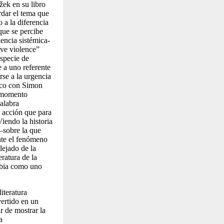
žek en su libro
rdar el tema que
 a la diferencia
que se percibe
encia sistémica-
ive violence
”
especie de
 a uno referente
rse a la urgencia
fico con Simon
l momento
palabra
a acción que para
Viendo la historia
 —sobre la que
nte el fenómeno
lejado de la
ratura de la
ombia como uno
iteratura
vertido en un
r de mostrar la
a