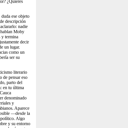
ror? ¿Quieres
 duda ese objeto
de descripción
aclararlo: nadie
é hablan
Moby
s y termina
 justamente decir
e un lugar.
encias como un
ería ser su
icismo literario
do de pensar eso
do, parto del
: en tu última
l Cauca
 ser denominado
riales y
ombianos. Aparece
posible —desde la
opolítico. Algo
mbre y su entorno