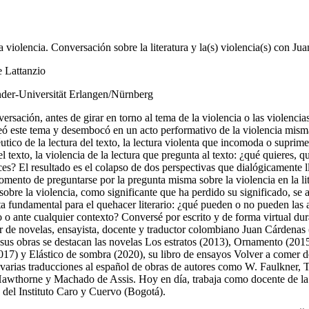
 violencia. Conversación sobre la literatura y la(s) violencia(s) con Ju
 Lattanzio
nder-Universität Erlangen/Nürnberg
ersación, antes de girar en torno al tema de la violencia o las violencias 
ó este tema y desembocó en un acto performativo de la violencia misma
tico de la lectura del texto, la lectura violenta que incomoda o suprime
l texto, la violencia de la lectura que pregunta al texto: ¿qué quieres, q
es? El resultado es el colapso de dos perspectivas que dialógicamente l
omento de preguntarse por la pregunta misma sobre la violencia en la lit
sobre la violencia, como significante que ha perdido su significado, se ar
ta fundamental para el quehacer literario: ¿qué pueden o no pueden las a
o o ante cualquier contexto? Conversé por escrito y de forma virtual du
r de novelas, ensayista, docente y traductor colombiano Juan Cárdenas 
sus obras se destacan las novelas
Los estratos
(2013),
Ornamento
(201
017)
y
Elástico de sombra
(2020), su libro de ensayos
Volver a
comer de
 varias traducciones al español de obras de autores como W. Faulkner, 
awthorne y Machado de Assis. Hoy en día, trabaja como docente de la
a del Instituto Caro y Cuervo (Bogotá).