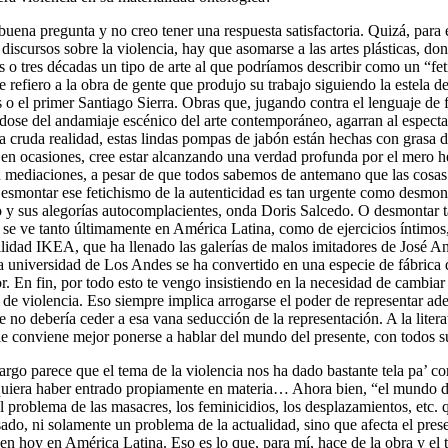
uena pregunta y no creo tener una respuesta satisfactoria. Quizá, para 
iscursos sobre la violencia, hay que asomarse a las artes plásticas, don
s o tres décadas un tipo de arte al que podríamos describir como un “fe
 refiero a la obra de gente que produjo su trabajo siguiendo la estela d
 o el primer Santiago Sierra. Obras que, jugando contra el lenguaje de 
ose del andamiaje escénico del arte contemporáneo, agarran al especta
 la cruda realidad, estas lindas pompas de jabón están hechas con grasa 
, en ocasiones, cree estar alcanzando una verdad profunda por el mero 
n mediaciones, a pesar de que todos sabemos de antemano que las cosa
esmontar ese fetichismo de la autenticidad es tan urgente como desmont
lo y sus alegorías autocomplacientes, onda Doris Salcedo. O desmontar 
e se ve tanto últimamente en América Latina, como de ejercicios íntimos
ilidad IKEA, que ha llenado las galerías de malos imitadores de José A
la universidad de Los Andes se ha convertido en una especie de fábrica 
r. En fin, por todo esto te vengo insistiendo en la necesidad de cambiar
r de violencia. Eso siempre implica arrogarse el poder de representar a
te no debería ceder a esa vana seducción de la representación. A la litera
le conviene mejor ponerse a hablar del mundo del presente, con todos 
rgo parece que el tema de la violencia nos ha dado bastante tela pa’ cor
iquiera haber entrado propiamente en materia… Ahora bien, “el mundo d
l problema de las masacres, los feminicidios, los desplazamientos, etc.
ado, ni solamente un problema de la actualidad
,
sino que afecta el pres
en hoy en América Latina. Eso es lo que, para mí, hace de la obra y el