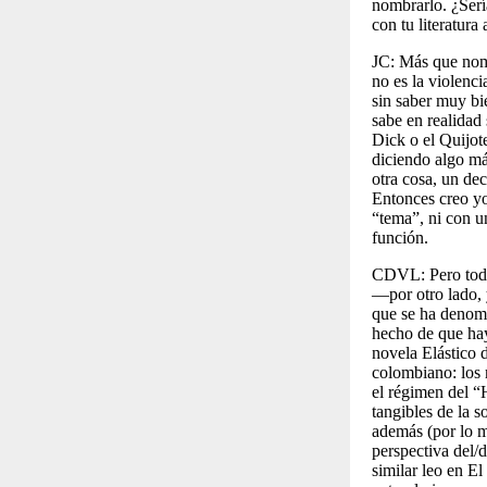
nombrarlo. ¿Sería
con tu literatura
JC:
Más que nombr
no es la violenci
sin saber muy bi
sabe en realidad 
Dick
o el
Quijot
diciendo algo más
otra cosa, un de
Entonces creo yo
“tema”, ni con u
función.
CDVL:
Pero tod
—por otro lado, 
que se ha denomin
hecho de que hay 
novela
Elástico
colombiano: los 
el régimen del “
tangibles de la 
además (por lo m
perspectiva del/d
similar leo en
El