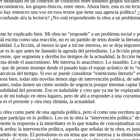
er modelado en un contexto de conflictos entre distintos grupos sociales 
oeconómicos, los grupos étnicos, entre otros. Ahora bien, esta es mi lect
 hay entonces una voz en esos textos que tiene una agencia política? 
confunde al/a la lector/a? ¿No está respondiendo tu obra a un problema 
me he explicado bien. Mi obra no “responde” a un problema social y po
tá escrita como una reacción, no es un partido de tenis donde la literat
alidad. La ficción, al menos la que a mí me interesa, no se deja impone
que es lo que antes he llamado la agenda del periodismo. La ficción pro
rente, que segmenta y derriba los tiempos de la actualidad, la ficción t
ona desde el anacronismo. Me interesa lo anacrónico. Lo inaudito. Lo 
 que de pronto irrumpe desde el pasado bajo el ropaje acústico de lo “
arcaicas del tiempo. Si eso se puede considerar “esteticismo literario” 
ra bien, todas mis novelas tienen algo de intervención política, de sab
ntes, todas tienen un cierto sentido de urgencia porque intentan captar 
nsibilidad del presente. Eso es indudable y creo que ya me he explayad
ca de mi trabajo en otros lugares, pero de ahí a responder a una coyuntu
 es el presente y otra muy distinta, la actualidad.
u obra como parte de una agenda política, pero sí como una escritura qu
 que participa en lo político. Leo en tu obra la “intervención política” de
mente la respuesta a la inmediatez es lo que trataba de conceptualizar co
k arriba: la intervención política, aquella que señalas de tu obra, es jus
artido de tenis. El periodismo es un tema que me interesa y la distinció