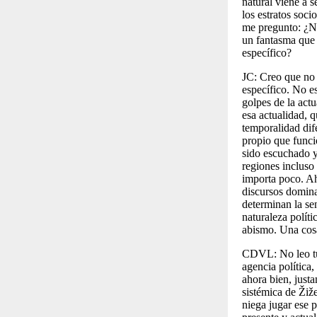
natural viene a s
los estratos soci
me pregunto: ¿No
un fantasma que 
específico?
JC:
Creo que no 
específico. No es
golpes de la actu
esa actualidad, 
temporalidad dife
propio que funci
sido escuchado y
regiones incluso 
importa poco. Aho
discursos domina
determinan la se
naturaleza políti
abismo. Una cosa
CDVL:
No leo t
agencia política,
ahora bien, justa
sistémica de Žiže
niega jugar ese p